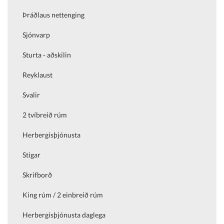
Þráðlaus nettenging
Sjónvarp
Sturta - aðskilin
Reyklaust
Svalir
2 tvíbreið rúm
Herbergisþjónusta
Stigar
Skrifborð
King rúm / 2 einbreið rúm
Herbergisþjónusta daglega