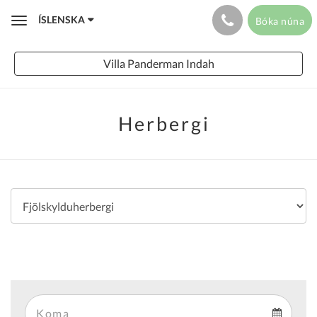
ÍSLENSKA
Bóka núna
Toggle
navigation
Villa Panderman Indah
Herbergi
Arrival