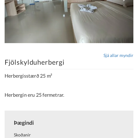
Sjá allar myndir
Fjölskylduherbergi
Herbergisstærð 25 m²
Herbergin eru 25 fermetrar.
Þægindi
Skoðanir