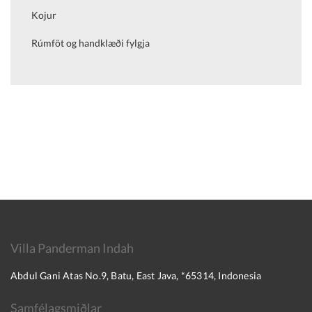
Kojur
Rúmföt og handklæði fylgja
Villa Panderman Indah
Abdul Gani Atas No.9, Batu, East Java, *65314, Indonesia
Samfélagsmiðlar