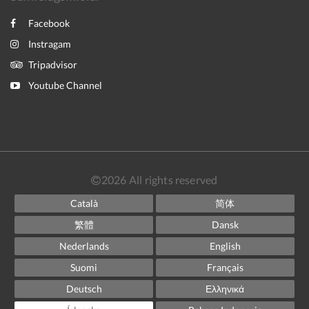
Facebook
Instragam
Tripadvisor
Youtube Channel
2026
All rights reserved
Català
简体
繁體
Dansk
Nederlands
English
Suomi
Français
Deutsch
Ελληνικά