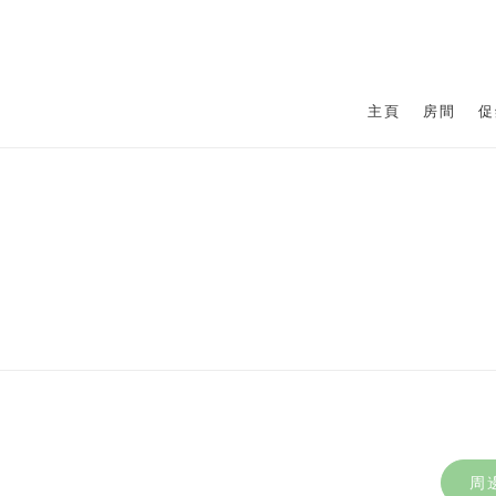
主頁
房間
促
周