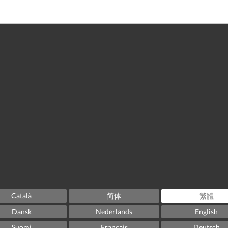
Català
简体
繁體
Dansk
Nederlands
English
Suomi
Français
Deutsch