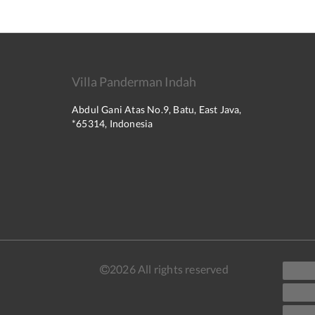
Villa Panderman Indah
Abdul Gani Atas No.9, Batu, East Java,
*65314, Indonesia
2026
All rights reserved