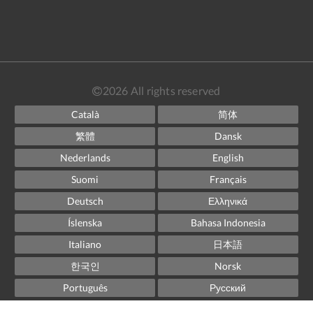
2026
All rights reserved
Català
简体
繁體
Dansk
Nederlands
English
Suomi
Français
Deutsch
Ελληνικά
Íslenska
Bahasa Indonesia
Italiano
日本語
한국인
Norsk
Português
Русский
Español
Svenska