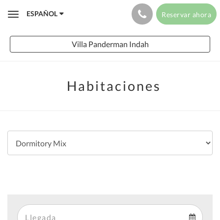
ESPAÑOL
Reservar ahora
Toggle
navigation
Villa Panderman Indah
Habitaciones
Arrival